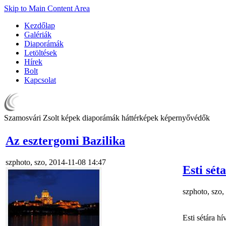
Skip to Main Content Area
Kezdőlap
Galériák
Diaporámák
Letöltések
Hírek
Bolt
Kapcsolat
Szamosvári Zsolt képek diaporámák háttérképek képernyővédők
Az esztergomi Bazilika
szphoto, szo, 2014-11-08 14:47
Esti sé
szphoto, szo
Esti sétára h