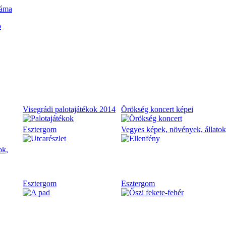
ráma
b
Visegrádi palotajátékok 2014
Örökség koncert képei
Esztergom
Vegyes képek, növények, állatok
ok,
Esztergom
Esztergom