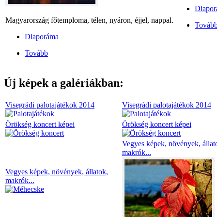
Diapo
Magyarország főtemploma, télen, nyáron, éjjel, nappal.
Továb
Diaporáma
Tovább
Új képek a galériákban:
Visegrádi palotajátékok 2014
Visegrádi palotajátékok 2014
Örökség koncert képei
Örökség koncert képei
Vegyes képek, növények, állat
makrók...
Vegyes képek, növények, állatok,
makrók...