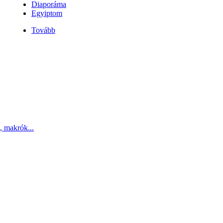
Diaporáma
Egyiptom
Tovább
, makrók...