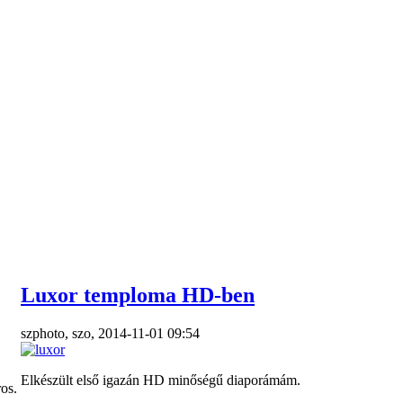
Luxor temploma HD-ben
szphoto, szo, 2014-11-01 09:54
Elkészült első igazán HD minőségű diaporámám.
ros.