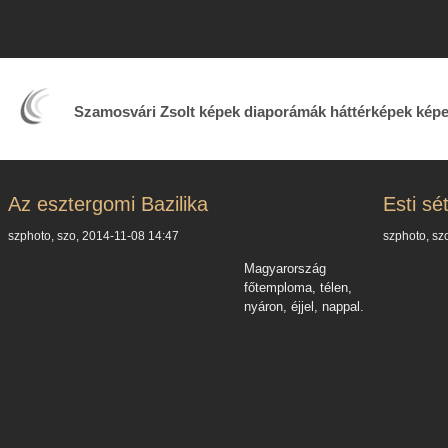
Szamosvári Zsolt képek diaporámák háttérképek kép
Az esztergomi Bazilika
Esti s
szphoto, szo, 2014-11-08 14:47
szphoto, sz
Magyarország
főtemploma, télen,
nyáron, éjjel, nappal.