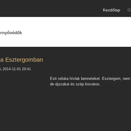
Kezdőlap
G
ernyővédők
éta Esztergomban
o, 2014-11-01 20:41
Esti sétára hívlak benneteket. Esztergom, nem
de éjszakai és szép kisváros.