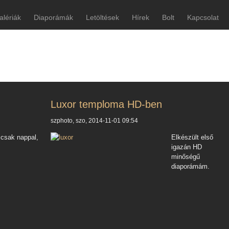
alériák
Diaporámák
Letöltések
Hírek
Bolt
Kapcsolat
Luxor temploma HD-ben
szphoto, szo, 2014-11-01 09:54
 csak nappal,
Elkészült első
igazán HD
minőségű
diaporámám.