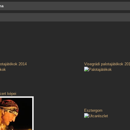
ma
lotajátékok 2014
Visegrádi palotajátékok 20
ert képei
Esztergom