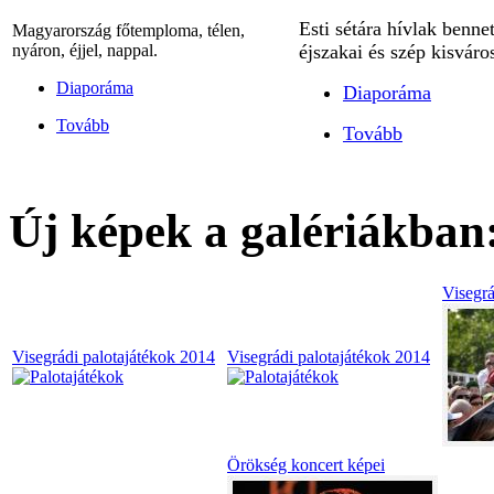
Esti sétára hívlak benn
Magyarország főtemploma, télen,
nyáron, éjjel, nappal.
éjszakai és szép kisváro
Diaporáma
Diaporáma
Tovább
Tovább
Új képek a galériákban
Visegrá
Visegrádi palotajátékok 2014
Visegrádi palotajátékok 2014
Örökség koncert képei