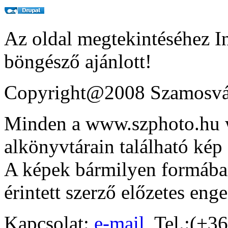
Az oldal megtekintéséhez In
böngésző ajánlott!
Copyright@2008 Szamosvár
Minden a www.szphoto.hu w
alkönyvtárain található kép 
A képek bármilyen formában
érintett szerző előzetes eng
Kapcsolat:
e-mail
Tel.:(+36